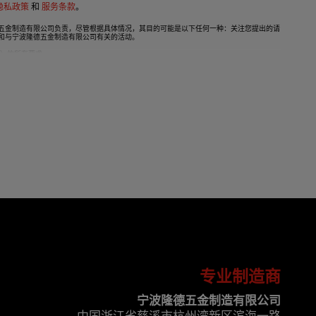
 隐私政策
和
服务条款
。
五金制造有限公司负责，尽管根据具体情况，其目的可能是以下任何一种：关注您提出的请
和与宁波隆德五金制造有限公司有关的活动。
R）的所有要求。
或加密。如果发送这些详细信息，则由您自行承担责任。
对的权利，只需将一封信连同您的身份证复印件寄至：宁波隆德五金制造有限公司，中国-浙江
专业制造商
宁波隆德五金制造有限公司