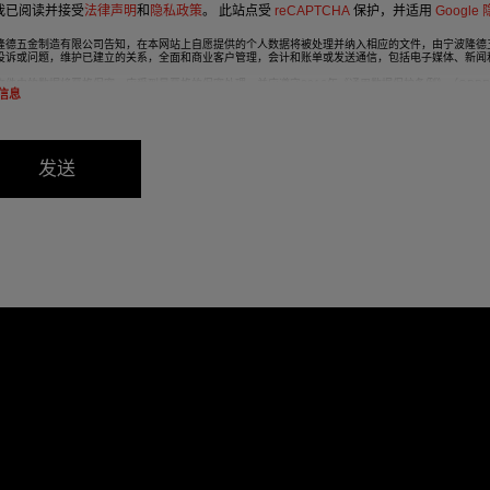
我已阅读并接受
法律声明
和
隐私政策
。
此站点受
reCAPTCHA
保护，并适用
Google
隆德五金制造有限公司告知，在本网站上自愿提供的个人数据将被处理并纳入相应的文件，由宁波隆德
投诉或问题，维护已建立的关系，全面和商业客户管理，会计和账单或发送通信，包括电子媒体、新闻
文件中的数据将严格保密，应受到最严格的保密处理，并应遵守2016年《通用数据保护条例》（GDP
信息
数据保护法，强烈建议您不要发送高级别的个人数据，例如与健康有关的数据，因为这些数据没有编码
《2016 年通用数据保护条例》（GDPR）的规定，用户可在任何时候行使其访问、更正、取消和反
波市慈溪市杭州湾新区海滨一路，邮编：315336。
发送