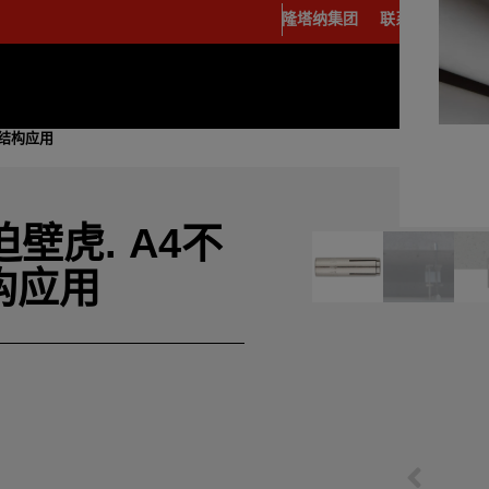
隆塔纳集团
联系方式
中
E
非结构应用
壁虎. A4不
构应用