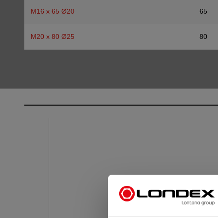
M16 x 65 Ø20
65
M20 x 80 Ø25
80