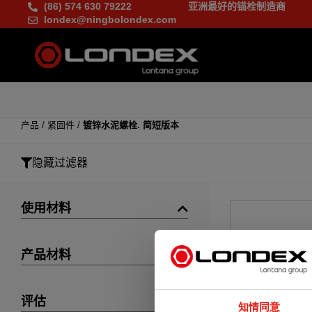
(86) 574 630 79222
亚洲最好的锚栓制造商
londex@ningbolondex.com
产品
/
紧固件
/
镀锌水泥螺栓. 简短版本
隐藏过滤器
使用材料
产品材料
评估
知情同意