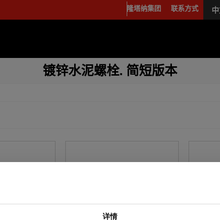
隆塔纳集团
联系方式
中
E
镀锌水泥螺栓. 简短版本
详情