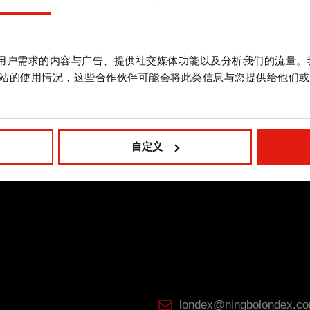
简短版本. 梅
镀锌水泥螺栓. 简短版本. 盘
镀锌水
作贴合用户需求的内容与广告、提供社交媒体功能以及分析我们的流量
头
螺纹吊
站的使用情况，这些合作伙伴可能会将此类信息与您提供给他们或
自定义
londex@ningbolondex.c