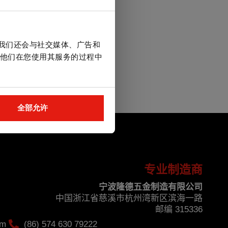
泥螺栓. 简短版本. 外
。我们还会与社交媒体、广告和
杆
他们在您使用其服务的过程中
全部允许
专业制造商
宁波隆德五金制造有限公司
中国浙江省慈溪市杭州湾新区滨海一路
邮编 315336
om
(86) 574 630 79222