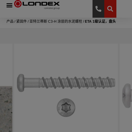
产品
/
紧固件
/
亚特兰蒂斯 C3-H 涂层的水泥螺栓
/
ETA 1级认证，盘头