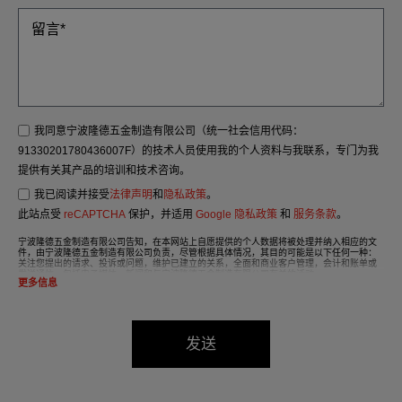
我同意宁波隆德五金制造有限公司（统一社会信用代码：
91330201780436007F）的技术人员使用我的个人资料与我联系，专门为我
提供有关其产品的培训和技术咨询。
我已阅读并接受
法律声明
和
隐私政策
。
此站点受
reCAPTCHA
保护，并适用
Google 隐私政策
和
服务条款
。
宁波隆德五金制造有限公司告知，在本网站上自愿提供的个人数据将被处理并纳入相应的文
件，由宁波隆德五金制造有限公司负责，尽管根据具体情况，其目的可能是以下任何一种：
关注您提出的请求、投诉或问题，维护已建立的关系，全面和商业客户管理，会计和账单或
发送通信，包括电子媒体、新闻和与宁波隆德五金制造有限公司有关的活动。
更多信息
我们文件中的数据将严格保密，应受到最严格的保密处理，并应遵守2016年《通用数据保护
条例》（GDPR）的所有要求。
根据数据保护法，强烈建议您不要发送高级别的个人数据，例如与健康有关的数据，因为这
些数据没有编码或加密。如果发送这些详细信息，则由您自行承担责任。
发送
根据《2016 年通用数据保护条例》（GDPR）的规定，用户可在任何时候行使其访问、更
正、取消和反对的权利，只需将一封信连同您的身份证复印件寄至：宁波隆德五金制造有限
公司，中国-浙江省宁波市慈溪市杭州湾新区海滨一路，邮编：315336。