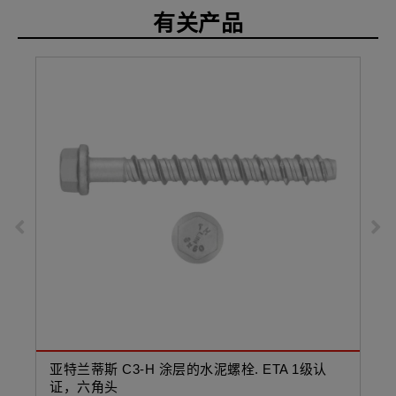
有关产品
亚特兰蒂斯 C3-H 涂层的水泥螺栓. ETA 1级认
镀
证，六角头