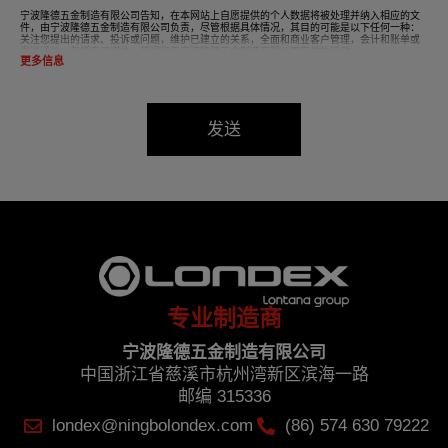
宁波隆德五金制造有限公司告知，在本网站上自愿提供的个人数据将被处理并纳入相应的文
件，由宁波隆德五金制造有限公司负责，尽管根据具体情况，其目的可能是以下任何一种：
关注您提出的请求、投诉或问题，维护已建立的关系，全面和商业客户管理，会计和账单或
发送通信，包括电子媒体、新闻和与宁波隆德五金制造有限公司有关的活动。
更多信息
我们文件中的数据将严格保密，应受到最严格的保密处理，并应遵守2016年《通用数据保护
条例》（GDPR）的所有要求。
根据数据保护法，强烈建议您不要发送高级别的个人数据，例如与健康有关的数据，因为这
些数据没有编码或加密。如果发送这些详细信息，则由您自行承担责任。
发送
根据《2016 年通用数据保护条例》（GDPR）的规定，用户可在任何时候行使其访问、更
正、取消和反对的权利，只需将一封信连同您的身份证复印件寄至：宁波隆德五金制造有限
公司，中国-浙江省宁波市慈溪市杭州湾新区海滨一路，邮编：315336。
专业制造商
宁波隆德五金制造有限公司
中国浙江省慈溪市杭州湾新区滨海一路
邮编 315336
londex@ningbolondex.com
(86) 574 630 79222