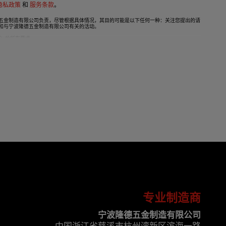
 隐私政策
和
服务条款
。
五金制造有限公司负责，尽管根据具体情况，其目的可能是以下任何一种：关注您提出的请
和与宁波隆德五金制造有限公司有关的活动。
R）的所有要求。
或加密。如果发送这些详细信息，则由您自行承担责任。
对的权利，只需将一封信连同您的身份证复印件寄至：宁波隆德五金制造有限公司，中国-浙江
专业制造商
宁波隆德五金制造有限公司