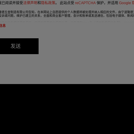
我已阅读并接受
法律声明
和
隐私政策
。
此站点受
reCAPTCHA
保护，并适用
Google
隆德五金制造有限公司告知，在本网站上自愿提供的个人数据将被处理并纳入相应的文件，由宁波隆德
投诉或问题，维护已建立的关系，全面和商业客户管理，会计和账单或发送通信，包括电子媒体、新闻
文件中的数据将严格保密，应受到最严格的保密处理，并应遵守2016年《通用数据保护条例》（GDP
信息
数据保护法，强烈建议您不要发送高级别的个人数据，例如与健康有关的数据，因为这些数据没有编码
《2016 年通用数据保护条例》（GDPR）的规定，用户可在任何时候行使其访问、更正、取消和反
波市慈溪市杭州湾新区海滨一路，邮编：315336。
发送