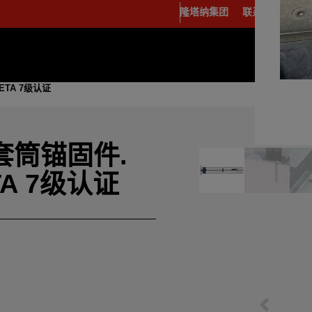
隆塔纳集团
联系方式
中
E
TA 7级认证
套筒锚固件.
A 7级认证