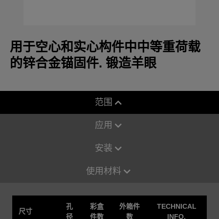
用于空心和实心构件中中等重荷载
的锌合金锚固件. 锻造羊眼
范围
应用
安装
使用材料
孔
彩盒
外箱件
TECHNICAL
尺寸
径
件数
数
INFO.