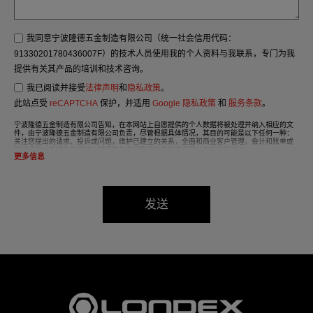
我同意宁波隆德五金制造有限公司（统一社会信用代码：
91330201780436007F）的技术人员使用我的个人资料与我联系，专门为我
提供有关其产品的培训和技术咨询。
我已阅读并接受
法律声明
和
隐私政策
。
此站点受
reCAPTCHA
保护，并适用
Google 隐私政策
和
服务条款
。
宁波隆德五金制造有限公司告知，在本网站上自愿提供的个人数据将被处理并纳入相应的文
件，由宁波隆德五金制造有限公司负责，尽管根据具体情况，其目的可能是以下任何一种：
关注您提出的请求、投诉或问题，维护已建立的关系，全面和商业客户管理，会计和账单或
发送通信，包括电子媒体、新闻和与宁波隆德五金制造有限公司有关的活动。
更多信息
我们文件中的数据将严格保密，应受到最严格的保密处理，并应遵守2016年《通用数据保护
条例》（GDPR）的所有要求。
根据数据保护法，强烈建议您不要发送高级别的个人数据，例如与健康有关的数据，因为这
些数据没有编码或加密。如果发送这些详细信息，则由您自行承担责任。
发送
根据《2016 年通用数据保护条例》（GDPR）的规定，用户可在任何时候行使其访问、更
正、取消和反对的权利，只需将一封信连同您的身份证复印件寄至：宁波隆德五金制造有限
公司，中国-浙江省宁波市慈溪市杭州湾新区海滨一路，邮编：315336。