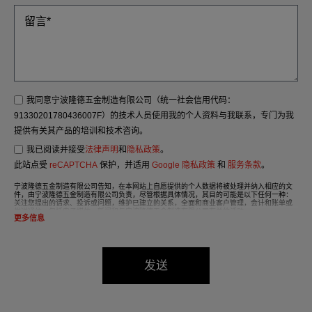
我同意宁波隆德五金制造有限公司（统一社会信用代码：
91330201780436007F）的技术人员使用我的个人资料与我联系，专门为我
提供有关其产品的培训和技术咨询。
我已阅读并接受
法律声明
和
隐私政策
。
此站点受
reCAPTCHA
保护，并适用
Google 隐私政策
和
服务条款
。
宁波隆德五金制造有限公司告知，在本网站上自愿提供的个人数据将被处理并纳入相应的文
件，由宁波隆德五金制造有限公司负责，尽管根据具体情况，其目的可能是以下任何一种：
关注您提出的请求、投诉或问题，维护已建立的关系，全面和商业客户管理，会计和账单或
发送通信，包括电子媒体、新闻和与宁波隆德五金制造有限公司有关的活动。
更多信息
我们文件中的数据将严格保密，应受到最严格的保密处理，并应遵守2016年《通用数据保护
条例》（GDPR）的所有要求。
根据数据保护法，强烈建议您不要发送高级别的个人数据，例如与健康有关的数据，因为这
些数据没有编码或加密。如果发送这些详细信息，则由您自行承担责任。
发送
根据《2016 年通用数据保护条例》（GDPR）的规定，用户可在任何时候行使其访问、更
正、取消和反对的权利，只需将一封信连同您的身份证复印件寄至：宁波隆德五金制造有限
公司，中国-浙江省宁波市慈溪市杭州湾新区海滨一路，邮编：315336。