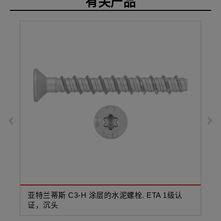
有关产品
亚特兰蒂斯 C3-H 涂层的水泥螺栓. ETA 1级认
亚特
证，沉头
证