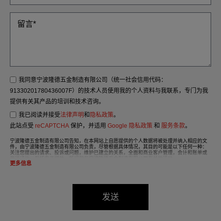
我同意宁波隆德五金制造有限公司（统一社会信用代码：
91330201780436007F）的技术人员使用我的个人资料与我联系，专门为我
提供有关其产品的培训和技术咨询。
我已阅读并接受
法律声明
和
隐私政策
。
此站点受
reCAPTCHA
保护，并适用
Google 隐私政策
和
服务条款
。
宁波隆德五金制造有限公司告知，在本网站上自愿提供的个人数据将被处理并纳入相应的文
件，由宁波隆德五金制造有限公司负责，尽管根据具体情况，其目的可能是以下任何一种：
关注您提出的请求、投诉或问题，维护已建立的关系，全面和商业客户管理，会计和账单或
发送通信，包括电子媒体、新闻和与宁波隆德五金制造有限公司有关的活动。
更多信息
我们文件中的数据将严格保密，应受到最严格的保密处理，并应遵守2016年《通用数据保护
条例》（GDPR）的所有要求。
根据数据保护法，强烈建议您不要发送高级别的个人数据，例如与健康有关的数据，因为这
些数据没有编码或加密。如果发送这些详细信息，则由您自行承担责任。
发送
根据《2016 年通用数据保护条例》（GDPR）的规定，用户可在任何时候行使其访问、更
正、取消和反对的权利，只需将一封信连同您的身份证复印件寄至：宁波隆德五金制造有限
公司，中国-浙江省宁波市慈溪市杭州湾新区海滨一路，邮编：315336。