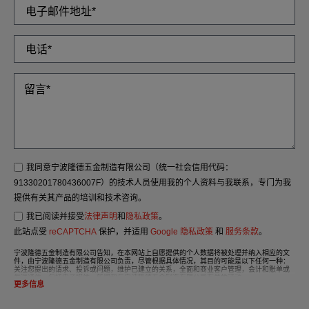
我同意宁波隆德五金制造有限公司（统一社会信用代码：
91330201780436007F）的技术人员使用我的个人资料与我联系，专门为我
提供有关其产品的培训和技术咨询。
我已阅读并接受
法律声明
和
隐私政策
。
此站点受
reCAPTCHA
保护，并适用
Google 隐私政策
和
服务条款
。
宁波隆德五金制造有限公司告知，在本网站上自愿提供的个人数据将被处理并纳入相应的文
件，由宁波隆德五金制造有限公司负责，尽管根据具体情况，其目的可能是以下任何一种：
关注您提出的请求、投诉或问题，维护已建立的关系，全面和商业客户管理，会计和账单或
发送通信，包括电子媒体、新闻和与宁波隆德五金制造有限公司有关的活动。
更多信息
我们文件中的数据将严格保密，应受到最严格的保密处理，并应遵守2016年《通用数据保护
条例》（GDPR）的所有要求。