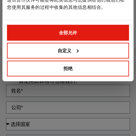
您使用其服务的过程中收集的其他信息相结合。
直接固定用螺钉. 浅沉头螺丝，梅花孔，下切角30
直
度，电镀锌
全部允许
自定义
我们能为您提供哪些帮助？
拒绝
如果您有任何疑问或需要更多信息，
请使用此表格写信给我们：